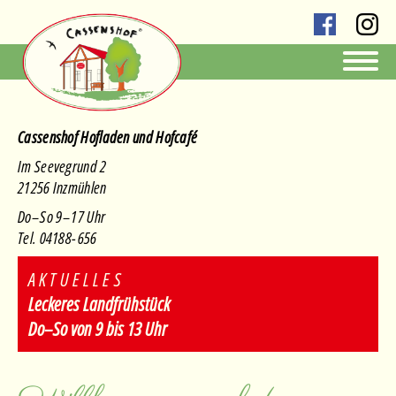
Cassenshof Hofladen und Hofcafé
Im Seevegrund 2
21256 Inzmühlen
Do
–
So 9
–
17 Uhr
Tel.
04188
-
656
AKTUELLES
Leckeres Landfrühstück
Do–So von 9 bis 13 Uhr