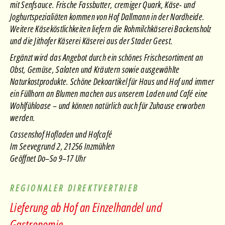
mit Senfsauce. Frische Fassbutter, cremiger Quark, Käse- und
Joghurtspezialiäten kommen von Hof Dallmann in der Nordheide.
Weitere Käseköstlichkeiten liefern die Rohmilchkäserei Backensholz
und die Jithofer Käserei Käserei aus der Stader Geest.
Ergänzt wird das Angebot durch ein schönes Frischesortiment an
Obst, Gemüse, Salaten und Kräutern sowie ausgewählte
Naturkostprodukte. Schöne Dekoartikel für Haus und Hof und immer
ein Füllhorn an Blumen machen aus unserem Laden und Café eine
Wohlfühloase – und können natürlich auch für Zuhause erworben
werden.
Cassenshof Hofladen und Hofcafé
Im Seevegrund 2, 21256 Inzmühlen
Geöffnet Do
–
So 9–17 Uhr
REGIONALER DIREKTVERTRIEB
Lieferung ab Hof an Einzelhandel und
Gastronomie