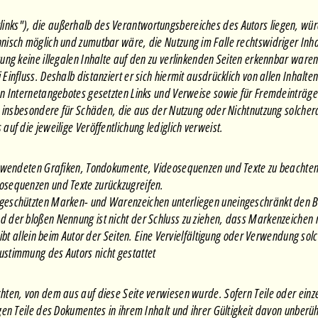
inks"), die außerhalb des Verantwortungsbereiches des Autors liegen, würde
hnisch möglich und zumutbar wäre, die Nutzung im Falle rechtswidriger Inha
zung keine illegalen Inhalte auf den zu verlinkenden Seiten erkennbar waren.
Einfluss. Deshalb distanziert er sich hiermit ausdrücklich von allen Inhalte
enen Internetangebotes gesetzten Links und Verweise sowie für Fremdeinträg
und insbesondere für Schäden, die aus der Nutzung oder Nichtnutzung solcher
auf die jeweilige Veröffentlichung lediglich verweist.
 verwendeten Grafiken, Tondokumente, Videosequenzen und Texte zu beachte
eosequenzen und Texte zurückzugreifen.
te geschützten Marken- und Warenzeichen unterliegen uneingeschränkt den 
d der bloßen Nennung ist nicht der Schluss zu ziehen, dass Markenzeichen ni
 bleibt allein beim Autor der Seiten. Eine Vervielfältigung oder Verwendung
Zustimmung des Autors nicht gestattet
chten, von dem aus auf diese Seite verwiesen wurde. Sofern Teile oder einz
igen Teile des Dokumentes in ihrem Inhalt und ihrer Gültigkeit davon unberüh