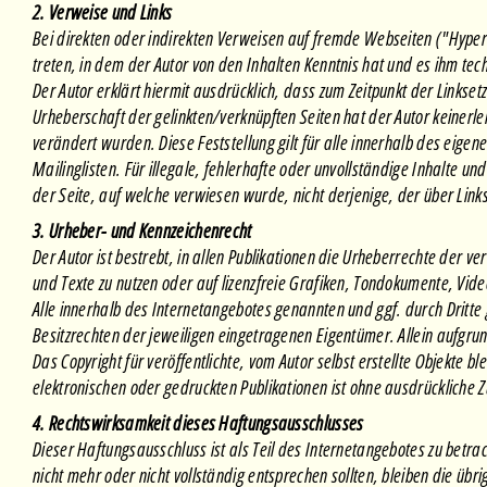
2. Verweise und Links
Bei direkten oder indirekten Verweisen auf fremde Webseiten ("Hyperl
treten, in dem der Autor von den Inhalten Kenntnis hat und es ihm tec
Der Autor erklärt hiermit ausdrücklich, dass zum Zeitpunkt der Linkset
Urheberschaft der gelinkten/verknüpften Seiten hat der Autor keinerlei 
verändert wurden. Diese Feststellung gilt für alle innerhalb des eig
Mailinglisten. Für illegale, fehlerhafte oder unvollständige Inhalte 
der Seite, auf welche verwiesen wurde, nicht derjenige, der über Links 
3. Urheber- und Kennzeichenrecht
Der Autor ist bestrebt, in allen Publikationen die Urheberrechte der
und Texte zu nutzen oder auf lizenzfreie Grafiken, Tondokumente, Vid
Alle innerhalb des Internetangebotes genannten und ggf. durch Drit
Besitzrechten der jeweiligen eingetragenen Eigentümer. Allein aufgrun
Das Copyright für veröffentlichte, vom Autor selbst erstellte Objekte
elektronischen oder gedruckten Publikationen ist ohne ausdrückliche 
4. Rechtswirksamkeit dieses Haftungsausschlusses
Dieser Haftungsausschluss ist als Teil des Internetangebotes zu betra
nicht mehr oder nicht vollständig entsprechen sollten, bleiben die übr