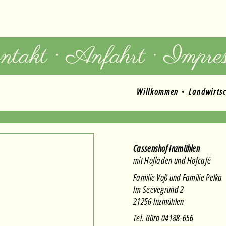
takt · Anfahrt · Impre
Willkommen
Landwirtsc
Höfe
Landwirtscha
Familie
Mitarbeiter
Hofgeschich
Cassenshof Inzmühlen
mit Hofladen und Hofcafé
Familie Voß und Familie Pelka
Im Seevegrund 2
21256 Inzmühlen
Tel. Büro
04188
-
656