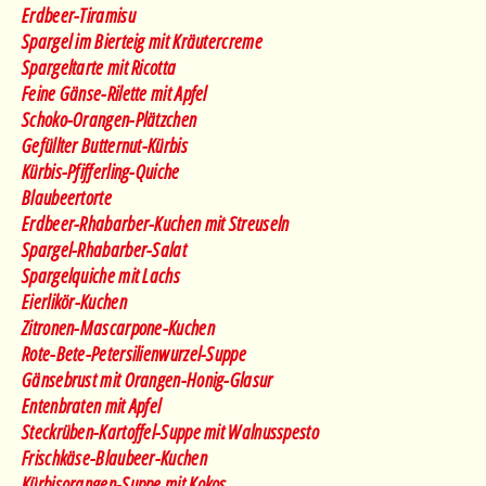
Erdbeer-Tiramisu
Spargel im Bierteig mit Kräutercreme
Spargeltarte mit Ricotta
Feine Gänse-Rilette mit Apfel
Schoko-Orangen-Plätzchen
Gefüllter Butternut-Kürbis
Kürbis-Pfifferling-Quiche
Blaubeertorte
Erdbeer-Rhabarber-Kuchen mit Streuseln
Spargel-Rhabarber-Salat
Spargelquiche mit Lachs
Eierlikör-Kuchen
Zitronen-Mascarpone-Kuchen
Rote-Bete-Petersilienwurzel-Suppe
Gänsebrust mit Orangen-Honig-Glasur
Entenbraten mit Apfel
Steckrüben-Kartoffel-Suppe mit Walnusspesto
Frischkäse-Blaubeer-Kuchen
Kürbisorangen-Suppe mit Kokos