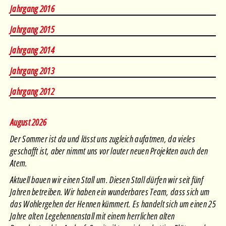
Januar
•
Februar
•
März
•
April
•
Mai
•
Juni
•
Juli
•
August
Jahrgang 2016
Januar
•
Februar
•
März
•
April
•
Mai
•
Juni
•
Juli
•
August
Jahrgang 2015
Januar
•
Februar
•
März
•
April
•
Juni
•
Juli
•
August
Jahrgang 2014
Januar
•
Februar
•
März
•
April
•
Mai
•
Juni
•
Juli
•
August
Jahrgang 2013
Januar
•
Februar
•
März
•
April
•
Mai
•
Juni
•
Juli
•
August
Jahrgang 2012
August 2026
Der Sommer ist da und lässt uns zugleich aufatmen, da vieles
geschafft ist, aber nimmt uns vor lauter neuen Projekten auch den
Atem.
Aktuell bauen wir einen Stall um. Diesen Stall dürfen wir seit fünf
Jahren betreiben. Wir haben ein wunderbares Team, dass sich um
das Wohlergehen der Hennen kümmert. Es handelt sich um einen 25
Jahre alten Legehennenstall mit einem herrlichen alten