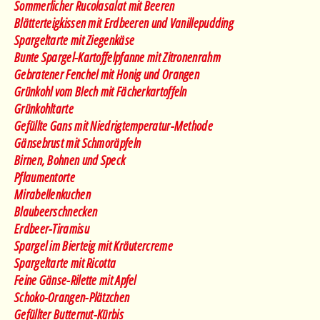
Sommerlicher Rucolasalat mit Beeren
Blätterteigkissen mit Erdbeeren und Vanillepudding
Spargeltarte mit Ziegenkäse
Bunte Spargel-Kartoffelpfanne mit Zitronenrahm
Gebratener Fenchel mit Honig und Orangen
Grünkohl vom Blech mit Fächerkartoffeln
Grünkohltarte
Gefüllte Gans mit Niedrigtemperatur-Methode
Gänsebrust mit Schmoräpfeln
Birnen, Bohnen und Speck
Pflaumentorte
Mirabellenkuchen
Blaubeerschnecken
Erdbeer-Tiramisu
Spargel im Bierteig mit Kräutercreme
Spargeltarte mit Ricotta
Feine Gänse-Rilette mit Apfel
Schoko-Orangen-Plätzchen
Gefüllter Butternut-Kürbis