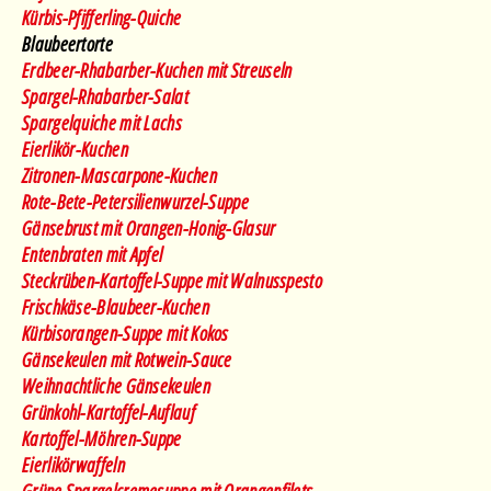
Kürbis-Pfifferling-Quiche
Blaubeertorte
Erdbeer-Rhabarber-Kuchen mit Streuseln
Spargel-Rhabarber-Salat
Spargelquiche mit Lachs
Eierlikör-Kuchen
Zitronen-Mascarpone-Kuchen
Rote-Bete-Petersilienwurzel-Suppe
Gänsebrust mit Orangen-Honig-Glasur
Entenbraten mit Apfel
Steckrüben-Kartoffel-Suppe mit Walnusspesto
Frischkäse-Blaubeer-Kuchen
Kürbisorangen-Suppe mit Kokos
Gänsekeulen mit Rotwein-Sauce
Weihnachtliche Gänsekeulen
Grünkohl-Kartoffel-Auflauf
Kartoffel-Möhren-Suppe
Eierlikörwaffeln
Grüne Spargelcremesuppe mit Orangenfilets