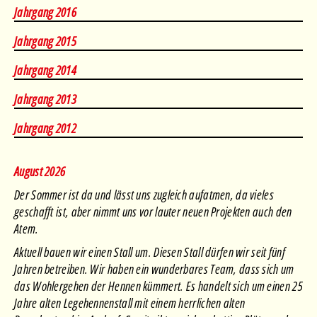
Januar
•
Februar
•
März
•
April
•
Mai
•
Juni
•
Juli
•
August
Jahrgang 2016
Januar
•
Februar
•
März
•
April
•
Mai
•
Juni
•
Juli
•
August
Jahrgang 2015
Januar
•
Februar
•
März
•
April
•
Juni
•
Juli
•
August
Jahrgang 2014
Januar
•
Februar
•
März
•
April
•
Mai
•
Juni
•
Juli
•
August
Jahrgang 2013
Januar
•
Februar
•
März
•
April
•
Mai
•
Juni
•
Juli
•
August
Jahrgang 2012
August 2026
Der Sommer ist da und lässt uns zugleich aufatmen, da vieles
geschafft ist, aber nimmt uns vor lauter neuen Projekten auch den
Atem.
Aktuell bauen wir einen Stall um. Diesen Stall dürfen wir seit fünf
Jahren betreiben. Wir haben ein wunderbares Team, dass sich um
das Wohlergehen der Hennen kümmert. Es handelt sich um einen 25
Jahre alten Legehennenstall mit einem herrlichen alten