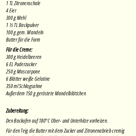
1 TL Zitronenschale
4 Eier
300 g Mehl
1 ½ TL Backpulver
100 g gem. Mandeln
Butter für die Form
Für die Creme:
300 g Heidelbeeren
6 EL Puderzucker
250 g Mascarpone
6 Blätter weiße Gelatine
350 ml Schlagsahne
Außerdem 150 g geröstete Mandelblättchen
Zubereitung:
Den Backofen auf 180°C Ober- und Unterhitze vorheizen.
Für den Teig die Butter mit dem Zucker und Zitronenabrieb cremig