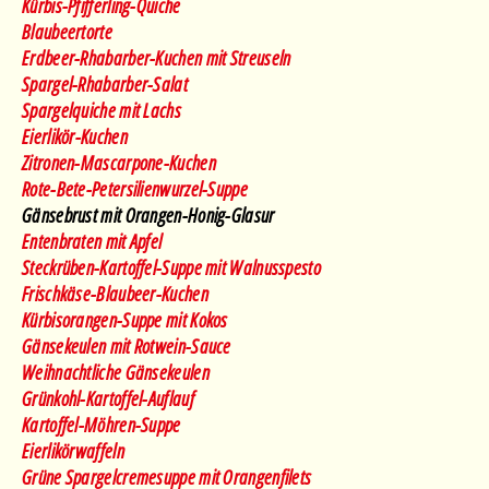
Kürbis-Pfifferling-Quiche
Blaubeertorte
Erdbeer-Rhabarber-Kuchen mit Streuseln
Spargel-Rhabarber-Salat
Spargelquiche mit Lachs
Eierlikör-Kuchen
Zitronen-Mascarpone-Kuchen
Rote-Bete-Petersilienwurzel-Suppe
Gänsebrust mit Orangen-Honig-Glasur
Entenbraten mit Apfel
Steckrüben-Kartoffel-Suppe mit Walnusspesto
Frischkäse-Blaubeer-Kuchen
Kürbisorangen-Suppe mit Kokos
Gänsekeulen mit Rotwein-Sauce
Weihnachtliche Gänsekeulen
Grünkohl-Kartoffel-Auflauf
Kartoffel-Möhren-Suppe
Eierlikörwaffeln
Grüne Spargelcremesuppe mit Orangenfilets