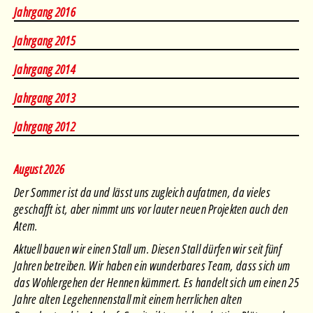
Januar
•
Februar
•
März
•
April
•
Mai
•
Juni
•
Juli
•
August
Jahrgang 2016
Januar
•
Februar
•
März
•
April
•
Mai
•
Juni
•
Juli
•
August
Jahrgang 2015
Januar
•
Februar
•
März
•
April
•
Juni
•
Juli
•
August
Jahrgang 2014
Januar
•
Februar
•
März
•
April
•
Mai
•
Juni
•
Juli
•
August
Jahrgang 2013
Januar
•
Februar
•
März
•
April
•
Mai
•
Juni
•
Juli
•
August
Jahrgang 2012
August 2026
Der Sommer ist da und lässt uns zugleich aufatmen, da vieles
geschafft ist, aber nimmt uns vor lauter neuen Projekten auch den
Atem.
Aktuell bauen wir einen Stall um. Diesen Stall dürfen wir seit fünf
Jahren betreiben. Wir haben ein wunderbares Team, dass sich um
das Wohlergehen der Hennen kümmert. Es handelt sich um einen 25
Jahre alten Legehennenstall mit einem herrlichen alten