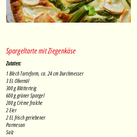
Spargeltarte mit Ziegenkäse
Zutaten:
1 Blech Tarteform, ca. 24 cm Durchmesser
3 EL Olivenöl
300 g Blätterteig
600 g grüner Spargel
200 g Crème fraîche
2 Eier
2 EL frisch geriebener
Parmesan
Salz