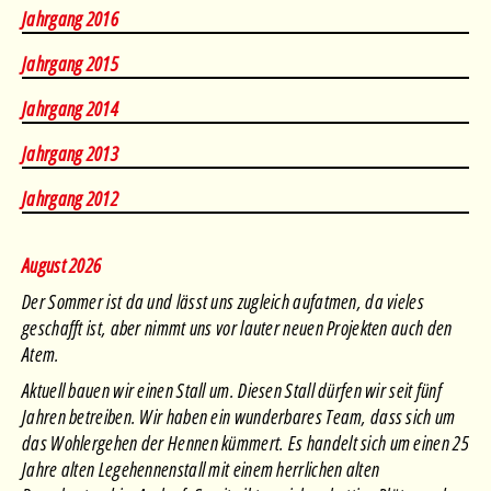
Januar
•
Februar
•
März
•
April
•
Mai
•
Juni
•
Juli
•
August
Jahrgang 2016
Januar
•
Februar
•
März
•
April
•
Mai
•
Juni
•
Juli
•
August
Jahrgang 2015
Januar
•
Februar
•
März
•
April
•
Juni
•
Juli
•
August
Jahrgang 2014
Januar
•
Februar
•
März
•
April
•
Mai
•
Juni
•
Juli
•
August
Jahrgang 2013
Januar
•
Februar
•
März
•
April
•
Mai
•
Juni
•
Juli
•
August
Jahrgang 2012
August 2026
Der Sommer ist da und lässt uns zugleich aufatmen, da vieles
geschafft ist, aber nimmt uns vor lauter neuen Projekten auch den
Atem.
Aktuell bauen wir einen Stall um. Diesen Stall dürfen wir seit fünf
Jahren betreiben. Wir haben ein wunderbares Team, dass sich um
das Wohlergehen der Hennen kümmert. Es handelt sich um einen 25
Jahre alten Legehennenstall mit einem herrlichen alten