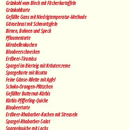
Grünkohl vom Blech mit Fächerkartoffeln
Grünkohltarte
Gefüllte Gans mit Niedrigtemperatur-Methode
Gänsebrust mit Schmoräpfeln
Birnen, Bohnen und Speck
Pflaumentorte
Mirabellenkuchen
Blaubeerschnecken
Erdbeer-Tiramisu
Spargel im Bierteig mit Kräutercreme
Spargeltarte mit Ricotta
Feine Gänse-Rilette mit Apfel
Schoko-Orangen-Plätzchen
Gefüllter Butternut-Kürbis
Kürbis-Pfifferling-Quiche
Blaubeertorte
Erdbeer-Rhabarber-Kuchen mit Streuseln
Spargel-Rhabarber-Salat
Spargelquiche mit Lachs