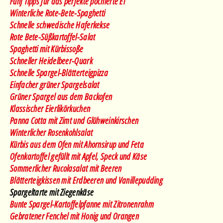
Fünf Tipps für das perfekte pochierte Ei
Winterliche Rote-Bete-Spaghetti
Schnelle schwedische Haferkekse
Rote Bete-Süßkartoffel-Salat
Spaghetti mit Kürbissoße
Schneller Heidelbeer-Quark
Schnelle Spargel-Blätterteigpizza
Einfacher grüner Spargelsalat
Grüner Spargel aus dem Backofen
Klassischer Eierlikörkuchen
Panna Cotta mit Zimt und Glühweinkirschen
Winterlicher Rosenkohlsalat
Kürbis aus dem Ofen mit Ahornsirup und Feta
Ofenkartoffel gefüllt mit Apfel, Speck und Käse
Sommerlicher Rucolasalat mit Beeren
Blätterteigkissen mit Erdbeeren und Vanillepudding
Spargeltarte mit Ziegenkäse
Bunte Spargel-Kartoffelpfanne mit Zitronenrahm
Gebratener Fenchel mit Honig und Orangen